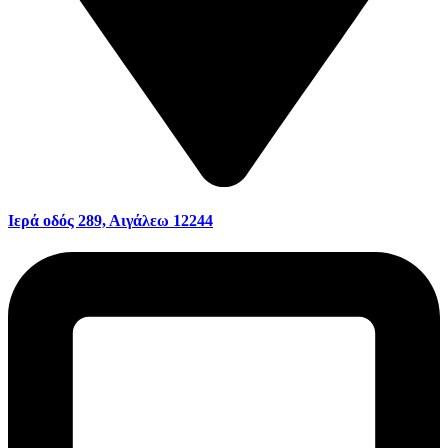
Ιερά οδός 289, Αιγάλεω 12244