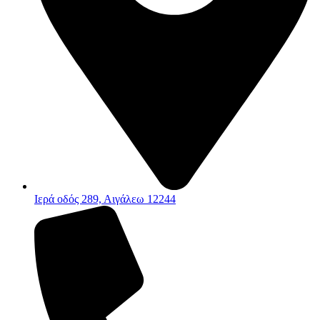
Ιερά οδός 289, Αιγάλεω 12244