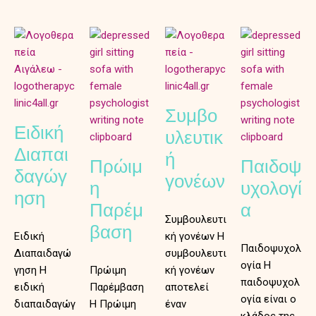
Συμβο
Ειδική
υλευτικ
Διαπαι
ή
Πρώιμ
Παιδοψ
δαγώγ
γονέων
η
υχολογί
ηση
Παρέμ
α
Συμβουλευτι
βαση
Ειδική
κή γονέων Η
Παιδοψυχολ
Διαπαιδαγώ
συμβουλευτι
ογία Η
γηση Η
Πρώιμη
κή γονέων
παιδοψυχολ
ειδική
Παρέμβαση
αποτελεί
ογία είναι ο
διαπαιδαγώγ
Η Πρώιμη
έναν
κλάδος της