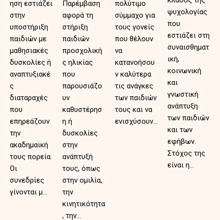
ηση εστιάζει
Παρέμβαση
πολύτιμο
ψυχολογίας
στην
αφορά τη
σύμμαχο για
που
υποστήριξη
στήριξη
τους γονείς
εστιάζει στη
παιδιών με
παιδιών
που θέλουν
συναισθηματ
μαθησιακές
προσχολική
να
ική,
δυσκολίες ή
ς ηλικίας
κατανοήσου
κοινωνική
αναπτυξιακέ
που
ν καλύτερα
και
ς
παρουσιάζο
τις ανάγκες
γνωστική
διαταραχές
υν
των παιδιών
ανάπτυξη
που
καθυστέρησ
τους και να
των παιδιών
επηρεάζουν
η ή
ενισχύσουν...
και των
την
δυσκολίες
εφήβων.
ακαδημαϊκή
στην
Στόχος της
τους πορεία.
ανάπτυξή
είναι η...
Οι
τους, όπως
συνεδρίες
στην ομιλία,
γίνονται μ...
την
κινητικότητα
, την...